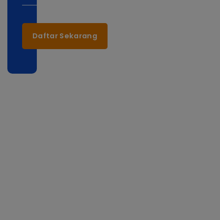
Daftar Sekarang
eep
ouch!