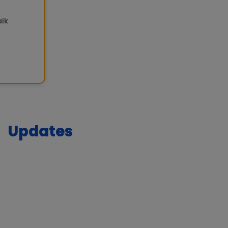
aik
Updates