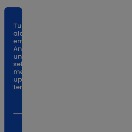
Tuliskan
alamat
email
Anda
untuk
selalu
mendapatkan
update
terbaru