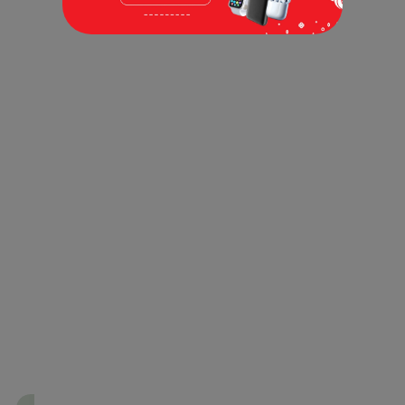
Guru & Sekolah
Penulis & Imprint
Umum
Buku
Terbit
Minggu ini