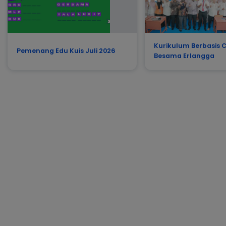
Kurikulum Berbasis C
Pemenang Edu Kuis Juli 2026
Besama Erlangga
nerbit
langga
fficial