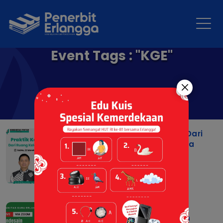
Event Tags : "KGE"
Praktik Kerja Lapangan: Dari
Ruang Kelas Menuju Dunia
Kerja
17 Mar 2025 |
Berita
Mendesain Perencanaan
Pembelajaran Mendalam