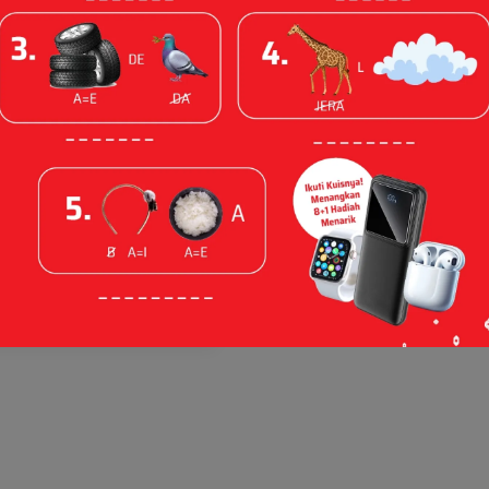
las Cerdas
belajaran
lisasi
Belajar Siswa
a