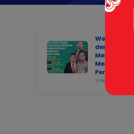
Webinar: Ke
dengan Pem
Mendalam:
Mempersona
Pengalaman 
23 May 2025 |
Berit