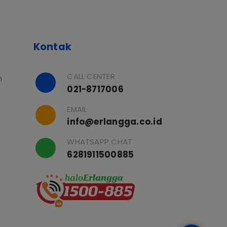
Kontak
CALL CENTER
h
021-8717006
EMAIL
info@erlangga.co.id
WHATSAPP CHAT
6281911500885