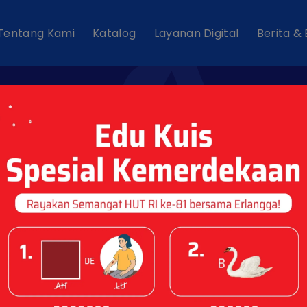
Tentang Kami
Katalog
Layanan Digital
Berita &
Event Tags : "Kela
Cerdas"