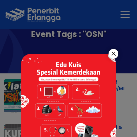
Event Tags : "OSN"
KILAT OSN - Kelas Intensif
Pelatihan untuk Siswa SD/MI
20 Nov 2025 |
Berita
KUPAS OSN 2026 – KUasai &
PAhami Soal OSN!