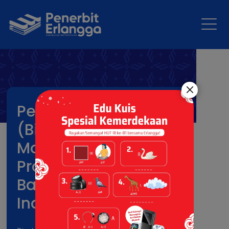
Penutupan BiMo
(Bibliothèque
Mobile): Tur
Promosikan Minat
Baca Kaum Muda
Indonesia