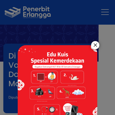
Di Balik Panggung
Voice Fest: Gugup,
Doa, dan Keberanian
Mahasiswa
Dipublikasikan pada: 12 Feb 2026