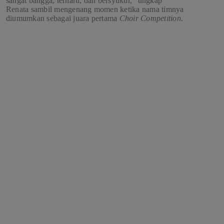
sangat bangga, terharu, dan bersyukur,” ungkap
Renata sambil mengenang momen ketika nama timnya
diumumkan sebagai juara pertama
Choir Competition
.