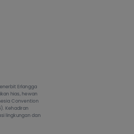
enerbit Erlangga
kan hias, hewan
onesia Convention
6). Kehadiran
asi lingkungan dan