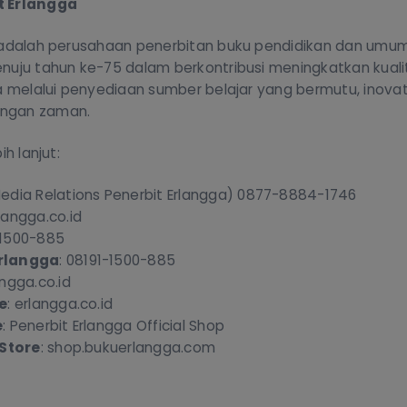
t Erlangga
 adalah perusahaan penerbitan buku pendidikan dan umu
nuju tahun ke-75 dalam berkontribusi meningkatkan kuali
a melalui penyediaan sumber belajar yang bermutu, inovati
ngan zaman.
ih lanjut:
edia Relations Penerbit Erlangga) 0877-8884-1746
langga.co.id
 1500-885
rlangga
: 08191-1500-885
angga.co.id
e
: erlangga.co.id
e
: Penerbit Erlangga Official Shop
 Store
: shop.bukuerlangga.com