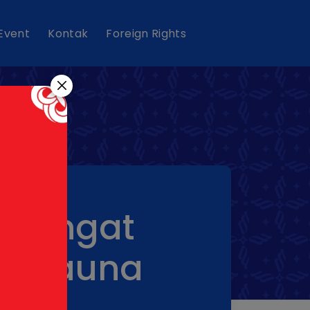
 Event
Kontak
Foreign Rights
emangat
a & Fauna