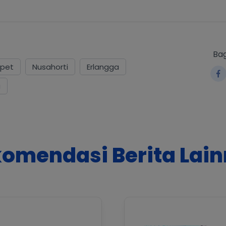
Bag
pet
Nusahorti
Erlangga
a
omendasi Berita Lai