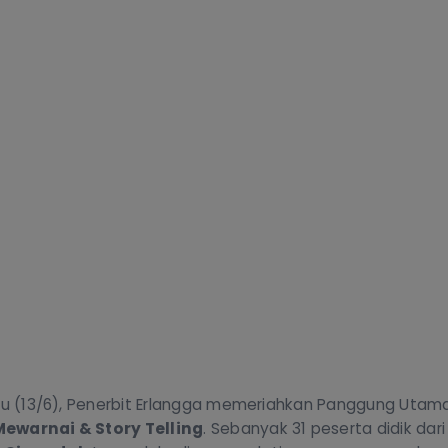
btu (13/6), Penerbit Erlangga memeriahkan Panggung Utam
ewarnai & Story Telling
. Sebanyak 31 peserta didik dar