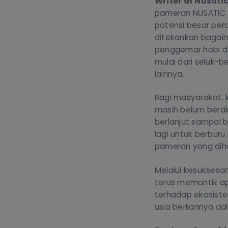
Writer at Nusati
pameran NUSATIC
potensi besar peran
ditekankan bagaim
penggemar hobi d
mulai dari seluk-
lainnya.
Bagi masyarakat, 
masih belum berakh
berlanjut sampai b
lagi untuk berbur
pameran yang dihad
Melalui kesuksesan
terus memantik ap
terhadap ekosist
usia berliannya d