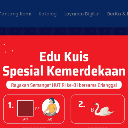
Tentang Kami
Katalog
Layanan Digital
Berita &
 Erlangga Bawa S
ke Komunitas Flor
IC 2026