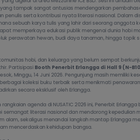
c
yang digelar di area Mezzanine ICE BSD. Sesi ini dihadiri o
 yang tampak sangat antusias mendengarkan pembahas
 penulis serta kontribusi nyata literasi nasional. Dalam disk
ana sebuah karya tulis yang lahir dari seorang anggota 
apat memperkaya edukasi publik mengenai dunia hobi m
beluk perawatan hewan, budi daya tanaman, hingga topik s
komunitas hobi, dan keluarga yang belum sempat berkunju
ir. Partisipasi
Booth Penerbit Erlangga di Hall 9 (N-B1
esok, Minggu, 14 Juni 2026. Pengunjung masih memiliki ke
u berbagai koleksi buku terbaik serta menikmati penawara
irkan secara eksklusif oleh Erlangga.
 rangkaian agenda di NUSATIC 2026 ini, Penerbit Erlangga
i semangat literasi nasional dan mendorong kepedulian 
em alam, sekaligus menandai langkah mantap Erlangga m
alam mencerdaskan kehidupan bangsa.