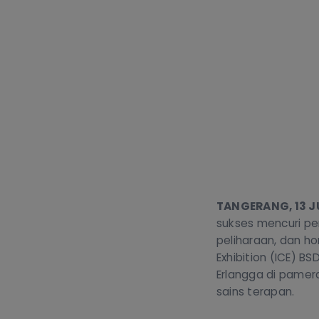
TANGERANG, 13 J
sukses mencuri pe
peliharaan, dan ho
Exhibition (ICE) B
Erlangga di pamera
sains terapan.