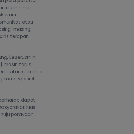
leh para peserta
an mengenai
usi ini,
komunitas atau
asing-masing,
ains terapan
ng, keseruan ini
0)
masih terus
sempatan satu hari
n promo spesial
 berharap dapat
masyarakat luas
enuju perayaan