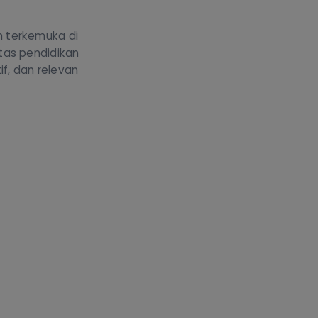
m terkemuka di
tas pendidikan
f, dan relevan