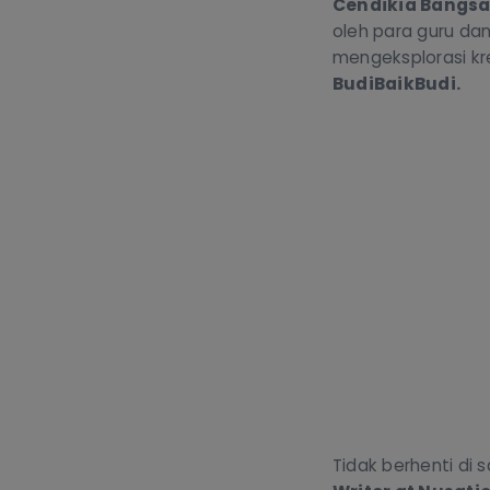
Cendikia Bangs
oleh para guru da
mengeksplorasi k
BudiBaikBudi.
Tidak berhenti di 