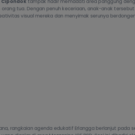
a Cipondok
tampak hadir memadati area panggung deng
n orang tua. Dengan penuh keceriaan, anak-anak tersebut
reativitas visual mereka dan menyimak serunya berdong
sana, rangkaian agenda edukatif Erlangga berlanjut pada s