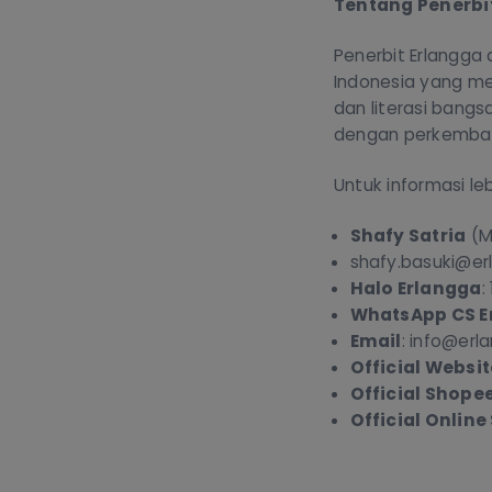
Tentang Penerbi
Penerbit Erlangga
Indonesia yang me
dan literasi bangs
dengan perkemba
Untuk informasi leb
Shafy Satria
(M
shafy.basuki@er
Halo Erlangga
:
WhatsApp CS E
Email
: info@erl
Official Websit
Official Shope
Official Online