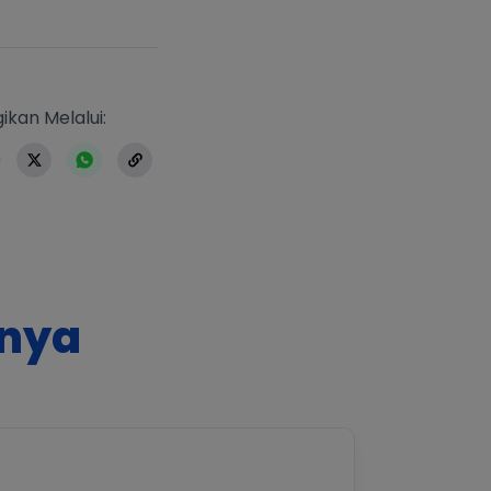
https://www.erlangga.co.id/index.ph
ikan Melalui:
nnya