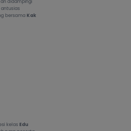
an didampingi
 antusias
eng bersama
Kak
esi kelas
Edu