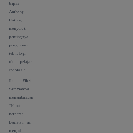
bapak
Anthony
Cottan
,
menyoroti
pentingnya
penguasaan
teknologi
oleh pelajar
Indonesia.
Ibu
Fikri
Somyadewi
menambahkan,
“
Kami
berharap
kegiatan ini
menjadi