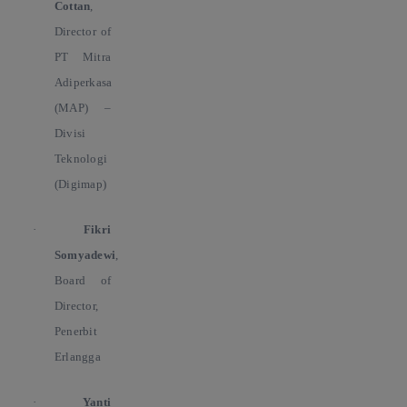
Cottan
,
Director of
PT Mitra
Adiperkasa
(MAP) –
Divisi
Teknologi
(Digimap)
·
Fikri
Somyadewi
,
Board of
Director,
Penerbit
Erlangga
·
Yanti