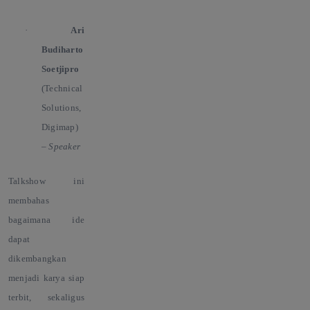
·
Ari
Budiharto
Soetjipro
(Technical
Solutions,
Digimap)
–
Speaker
Talkshow ini
membahas
bagaimana ide
dapat
dikembangkan
menjadi karya siap
terbit, sekaligus