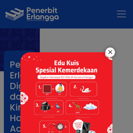
Penerbit
Erlangga,
Digimap,
dan
Kinokuniya
Hadirkan
Acara