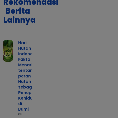
Rekomendasi
Berita
Lainnya
Hari
Hutan
Indonesia:
Fakta
Menarik
tentang
peran
Hutan
sebagai
Penopang
Kehidupan
di
Bumi
08