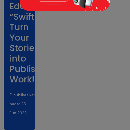
Edukatif
“Swift@america:
Turn
Your
Stories
into
Published
Work!”
Dipublikasikan
pada: 28
Jun 2025