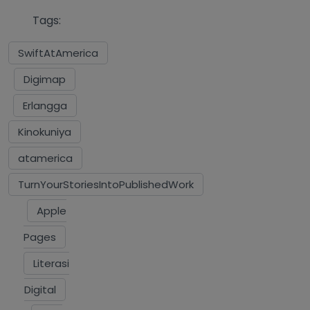
Tags:
SwiftAtAmerica
Digimap
Erlangga
Kinokuniya
atamerica
TurnYourStoriesIntoPublishedWork
Apple
Pages
Literasi
Digital