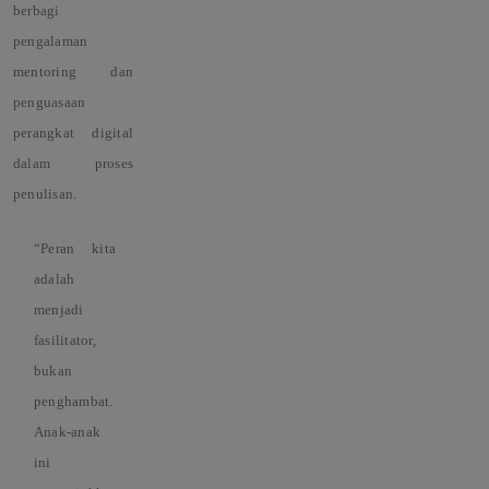
berbagi
pengalaman
mentoring dan
penguasaan
perangkat digital
dalam proses
penulisan.
“
Peran kita
adalah
menjadi
fasilitator,
bukan
penghambat.
Anak-anak
ini