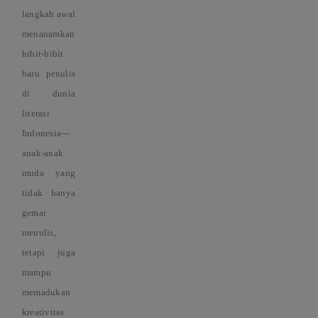
langkah awal
menanamkan
bibit-bibit
baru penulis
di dunia
literasi
Indonesia—
anak-anak
muda yang
tidak hanya
gemar
menulis,
tetapi juga
mampu
memadukan
kreativitas