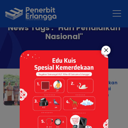
News Tags : "Hari Pendidikan
Nasional"
Dukung Literasi Lokal,
Penerbit Erlangga Luncurkan
Buku "Jelajah Hijau Pantai
Losari" di Hari Pendidikan
Nasional 2026
08 May 2026 |
Berita