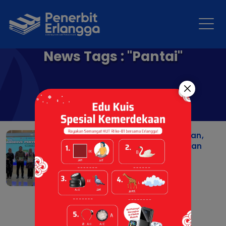
News Tags : "Pantai"
Dukung Literasi Lingkungan,
Penerbit Erlangga Hadirkan
Buku Cerita "Mangrove
Penyelamat Pantai" di
Kabupaten Tangerang
08 May 2026 |
Berita