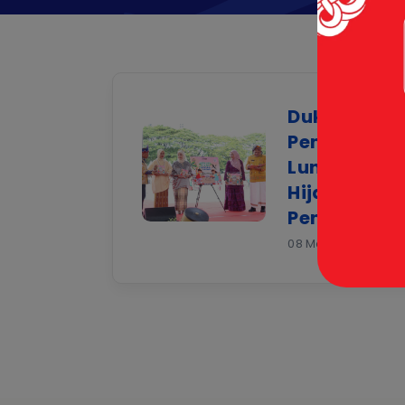
Dukung Liter
Penerbit Er
Luncurkan B
Hijau Pantai 
Pendidikan 
08 May 2026 |
Berit