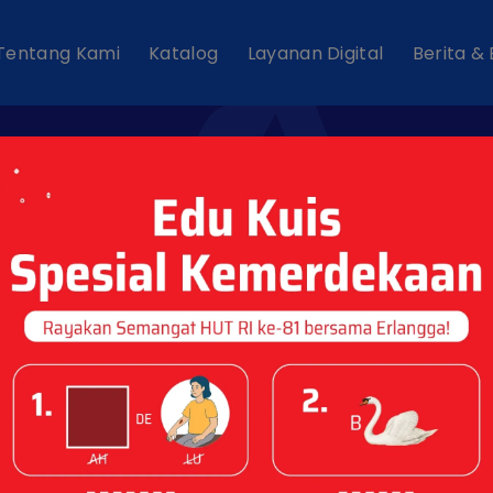
Tentang Kami
Katalog
Layanan Digital
Berita &
News Tags : "Panta
Losari"