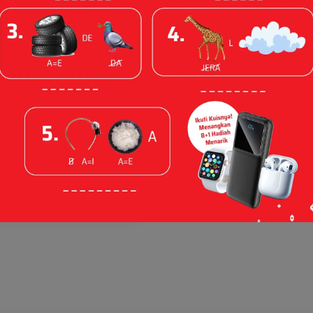
asi Lokal,
langga
uku "Jelajah
Losari" di Hari
Nasional 2026
a