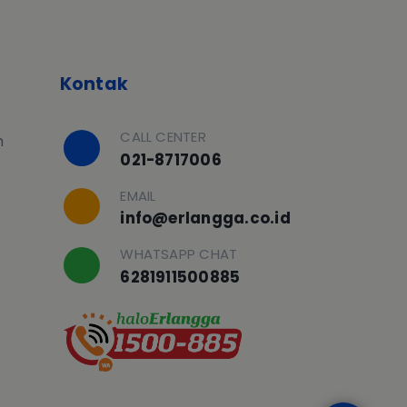
Kontak
CALL CENTER
h
021-8717006
EMAIL
info@erlangga.co.id
WHATSAPP CHAT
6281911500885