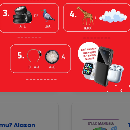
amu? Cahaya
alah Pancaran
alu
kah Kamu?
0
mu? Alasan