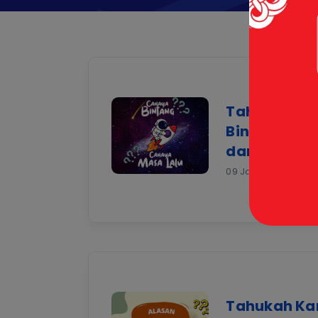
Tahukah K
Bintang Ad
dari Masa L
09 Jan 2026 |
Tahu
Tahukah Ka