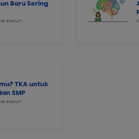
hun Baru Sering
kah Kamu?
0
mu? TKA untuk
dan SMP
kah Kamu?