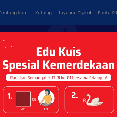
Tentang Kami
Katalog
Layanan Digital
Berita &
ews Tags : "Tahuk
Kamu"