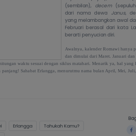
(sembilan),
decem
(sepuluh
dari
nama dewa
Janus
, d
yang melambangkan awal dan
Februari berasal dari
kata L
berarti
penyucian diri.
Awalnya, kalender Romawi hanya p
dan dimulai dari Maret. Januari dan
itungan waktu sesuai dengan siklus matahari. Menarik ya, hal yang ki
ah panjang! Sahabat Erlangga, menurutmu
nama bulan April, Mei, Juli
Bag
i
Erlangga
Tahukah Kamu?