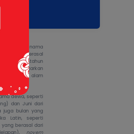
 kamu kalau nama
g ternyata berasal
Sejak ribuan tahun
bulan berdasarkan
, dan simbol alam
na.
nama dewa, seperti
g) dan Juni dari
a juga bulan yang
gka Latin,
seperti
yang berasal dari
elapan),
novem