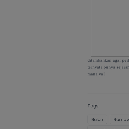
ditambahkan agar perh
ternyata punya sejar
mana ya
?
Tags:
Bulan
Romaw