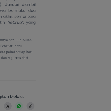
).
Januari diambil
ewa bermuka dua
 akhir, sementara
atin
“
februa
”
,
yang
unya sepuluh bulan
 Februari baru
ta pakai setiap hari
, dan Agustus dari
https://www.erlangga.co.id/index.p
ikan Melalui: