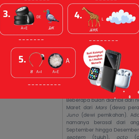
 2026
Sahabat Erlangga, tahukah
bulan yang kita pakai sekaran
dari kalender Romawi kuno? 
lalu, orang Romawi menamai 
kepercayaan, tokoh penting
yang mereka anggap bermak
Beberapa bulan diambil dari 
Maret dari
Mars
(dewa peran
Juno
(dewi pernikahan). Ad
namanya berasal dari an
September hingga Desember 
septem
(tujuh),
octo
(d