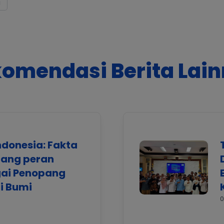
a
omendasi Berita Lai
ndonesia: Fakta
tang peran
gai Penopang
i Bumi
0