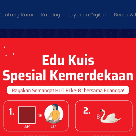
Tentang Kami
Katalog
Layanan Digital
Berita &
 Kamu? Asal Nama
lam Setahun