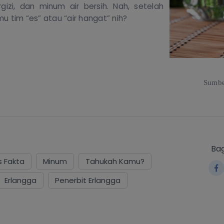
izi, dan minum air bersih. Nah, setelah
u tim “es” atau “air hangat” nih?
Sumb
Bag
s Fakta
Minum
Tahukah Kamu?
Erlangga
Penerbit Erlangga