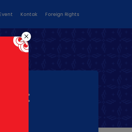
 Event
Kontak
Foreign Rights
kta:
t