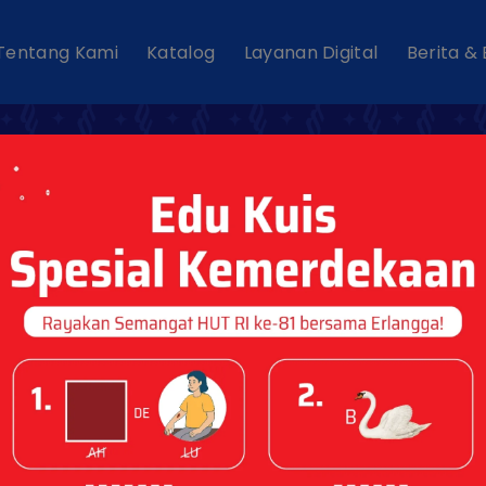
Tentang Kami
Katalog
Layanan Digital
Berita &
Kamu? Mitos vs Fa
 Dingin Bikin Saki