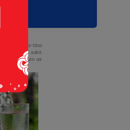
i rumah, tiba-tiba
-olah, setiap sakit
pa benar
minum
air