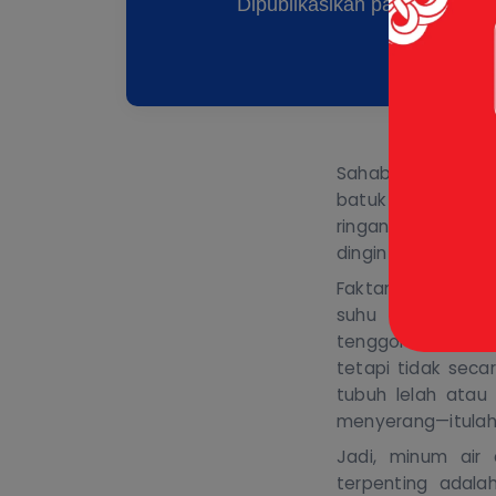
Dipublikasikan pada: 03 Feb
Sahabat Erlangga,
batuk atau bersin
ringan selalu jadi 
dingin bisa bikin 
Faktanya, flu, bat
suhu air minum
tenggorokan tera
tetapi tidak sec
tubuh lelah atau
menyerang—itulah 
Jadi, minum air 
terpenting adala