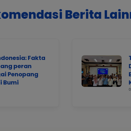
omendasi Berita Lai
ndonesia: Fakta
tang peran
gai Penopang
i Bumi
0