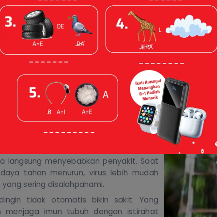
 2026
 pasti kamu familier dengan momen ini: sedang santai d
, lalu terdengar suara khas
dari jauh
,
“Es terus!
”
Seolah
salah air dingin
di mata Ibu kamu
.
Namun
, sebenarnya a
kita sakit atau memperparah penyakit kita?
uk, dan pilek disebabkan oleh virus, bukan
. Air dingin memang bisa membuat
sa kurang nyaman bagi sebagian orang,
ara langsung menyebabkan penyakit. Saat
 daya tahan menurun, virus lebih mudah
yang sering disalahpahami.
dingin tidak otomatis bikin sakit. Yang
h menjaga imun tubuh dengan istirahat