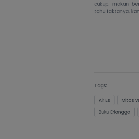
cukup, makan berg
tahu faktanya, kam
Tags:
Air Es
Mitos v
Buku Erlangga