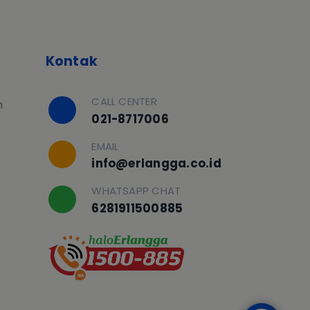
Kontak
CALL CENTER
h
021-8717006
EMAIL
info@erlangga.co.id
WHATSAPP CHAT
6281911500885