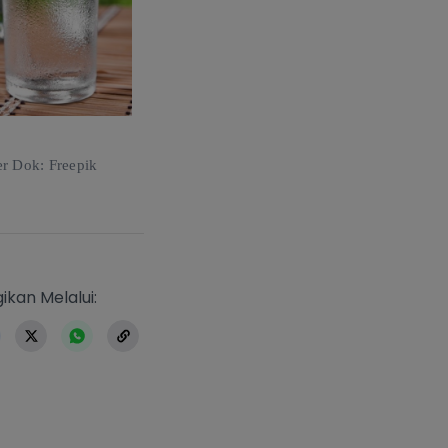
er Dok: Freepik
https://www.erlangga.co.id/index.ph
ikan Melalui: