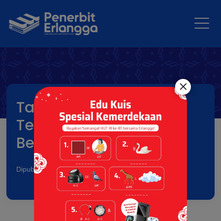
Tahukah Kamu?
Teknologi AI Tidak
Benar-Benar “Berpikir”
Dipublikasikan pada: 10 Feb 2026