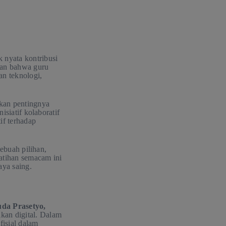
nyata kontribusi
kan bahwa guru
n teknologi,
kan pentingnya
isiatif kolaboratif
if terhadap
sebuah pilihan,
latihan semacam ini
aya saing.
uda Prasetyo,
kan digital. Dalam
fisial dalam