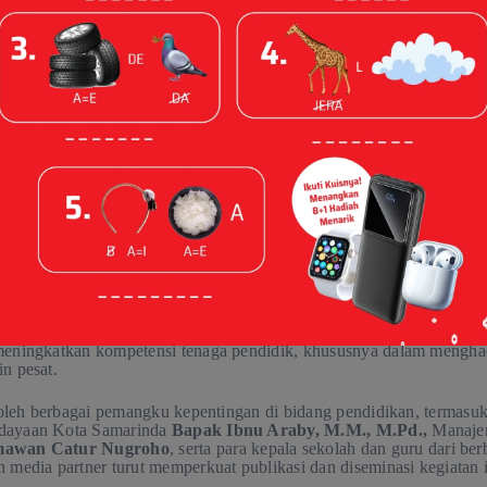
 di Samarinda
 2026
at transformasi pendidikan di era digital, Penerbit Erlangga beker
sity) menyelenggarakan pelatihan bertajuk “
Mastering Coding & A
is, 16 April 2026 di Hotel Fugo Samarinda. Kegiatan ini menjadi b
meningkatkan kompetensi tenaga pendidik, khususnya dalam mengh
n pesat.
i oleh berbagai pemangku kepentingan di bidang pendidikan, termasuk
dayaan Kota Samarinda
Bapak Ibnu Araby, M.M., M.Pd.,
Manajer
awan Catur Nugroho
, serta para kepala sekolah dan guru dari ber
 media partner turut memperkuat publikasi dan diseminasi kegiatan 