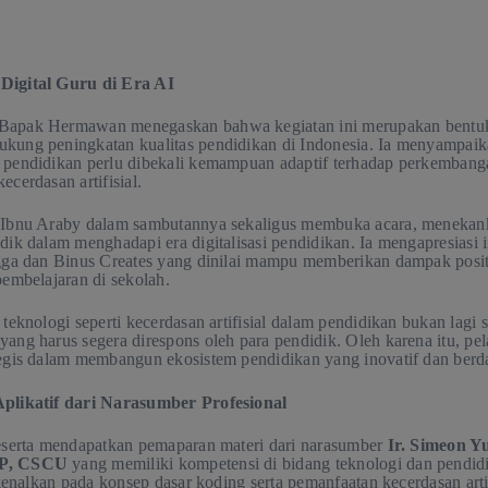
Digital Guru di Era AI
Bapak Hermawan menegaskan bahwa kegiatan ini merupakan bentuk 
kung peningkatan kualitas pendidikan di Indonesia. Ia menyampai
 pendidikan perlu dibekali kemampuan adaptif terhadap perkembanga
cerdasan artifisial.
 Ibnu Araby dalam sambutannya sekaligus membuka acara, menekan
ik dalam menghadapi era digitalisasi pendidikan. Ia mengapresiasi in
ngga dan Binus Creates yang dinilai mampu memberikan dampak posit
pembelajaran di sekolah.
teknologi seperti kecerdasan artifisial dalam pendidikan bukan lagi 
ang harus segera direspons oleh para pendidik. Oleh karena itu, pe
tegis dalam membangun ekosistem pendidikan yang inovatif dan berd
Aplikatif dari Narasumber Profesional
peserta mendapatkan pemaparan materi dari narasumber
Ir. Simeon Y
PP, CSCU
yang memiliki kompetensi di bidang teknologi dan pendidi
rkenalkan pada konsep dasar koding serta pemanfaatan kecerdasan arti