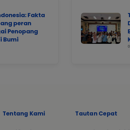
ndonesia: Fakta
tang peran
gai Penopang
i Bumi
0
Tentang Kami
Tautan Cepat