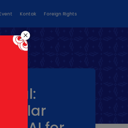
 Event
Kontak
Foreign Rights
gital:
s Gelar
 & AI for