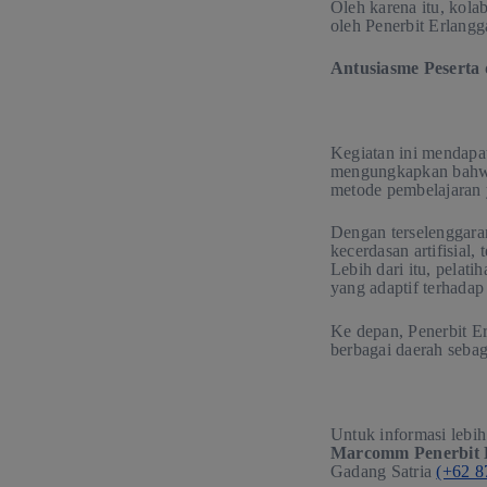
Oleh karena itu, kolab
oleh Penerbit Erlangg
Antusiasme Peserta
Kegiatan ini mendapat
mengungkapkan bahwa
metode pembelajaran y
Dengan terselenggara
kecerdasan artifisial
Lebih dari itu, pela
yang adaptif terhada
Ke depan, Penerbit E
berbagai daerah sebag
Untuk informasi lebih
Marcomm Penerbit 
Gadang Satria
(+62 8