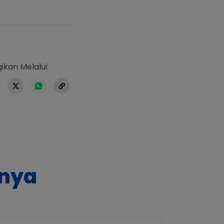
https://www.erlangga.co.id/index.ph
ikan Melalui:
nnya