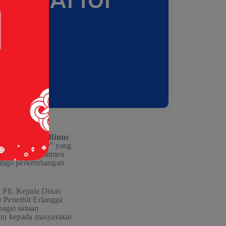
ja sama dengan
Binus
I for Teacher
” yang
agian dari komitmen
adapi perkembangan
 Plt. Kepala Dinas
 Penerbit Erlangga
bagai satuan
ini kepada masyarakat