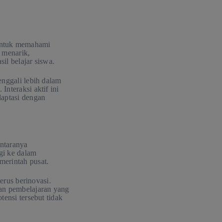
k untuk memahami
 menarik,
il belajar siswa.
enggali lebih dalam
nteraksi aktif ini
aptasi dengan
antaranya
ogi ke dalam
merintah pusat.
erus berinovasi.
kan pembelajaran yang
tensi tersebut tidak