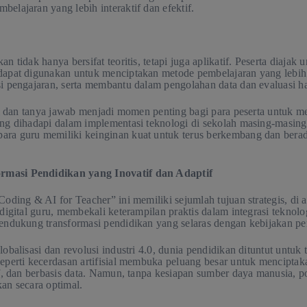
elajaran yang lebih interaktif dan efektif.
n tidak hanya bersifat teoritis, tetapi juga aplikatif. Peserta diaja
dapat digunakan untuk menciptakan metode pembelajaran yang lebih
i pengajaran, serta membantu dalam pengolahan data dan evaluasi has
usi dan tanya jawab menjadi momen penting bagi para peserta untuk m
ng dihadapi dalam implementasi teknologi di sekolah masing-masing. I
ra guru memiliki keinginan kuat untuk terus berkembang dan berad
masi Pendidikan yang Inovatif dan Adaptif
Coding & AI for Teacher” ini memiliki sejumlah tujuan strategis, di 
 digital guru, membekali keterampilan praktis dalam integrasi teknol
endukung transformasi pendidikan yang selaras dengan kebijakan pe
obalisasi dan revolusi industri 4.0, dunia pendidikan dituntut untuk t
eperti kecerdasan artifisial membuka peluang besar untuk mencipta
if, dan berbasis data. Namun, tanpa kesiapan sumber daya manusia, po
an secara optimal.