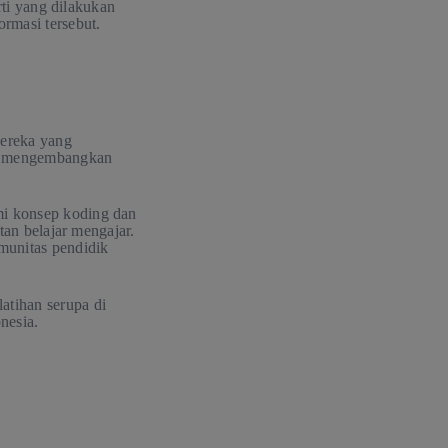
rti yang dilakukan
rmasi tersebut.
mereka yang
am mengembangkan
mi konsep koding dan
tan belajar mengajar.
munitas pendidik
atihan serupa di
nesia.