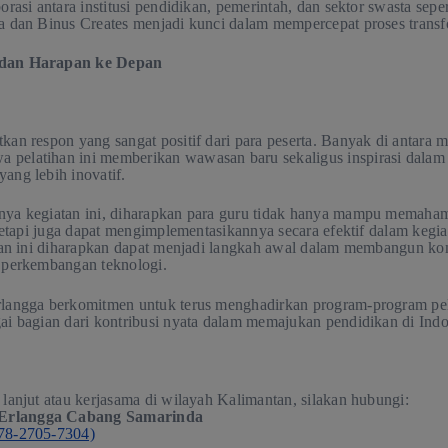
orasi antara institusi pendidikan, pemerintah, dan sektor swasta sepe
a dan Binus Creates menjadi kunci dalam mempercepat proses transfo
 dan Harapan ke Depan
kan respon yang sangat positif dari para peserta. Banyak di antara 
 pelatihan ini memberikan wawasan baru sekaligus inspirasi dal
ang lebih inovatif.
nya kegiatan ini, diharapkan para guru tidak hanya mampu memaha
, tetapi juga dapat mengimplementasikannya secara efektif dalam kegia
tihan ini diharapkan dapat menjadi langkah awal dalam membangun ko
p perkembangan teknologi.
rlangga berkomitmen untuk terus menghadirkan program-program pel
ai bagian dari kontribusi nyata dalam memajukan pendidikan di Indo
 lanjut atau kerjasama di wilayah Kalimantan, silakan hubungi:
Erlangga Cabang Samarinda
78-2705-7304)