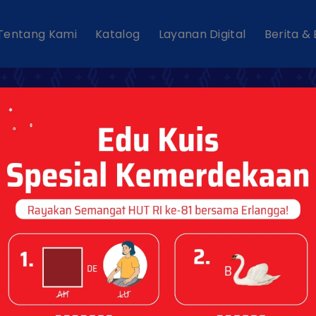
Tentang Kami
Katalog
Layanan Digital
Berita &
asi Pendidikan Di
 dan Binus Create
 “Mastering Coding