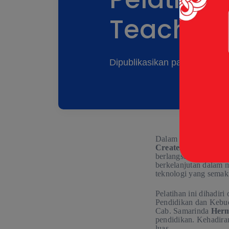
Teacher”
Dipublikasikan pada: 21 Apr
Dalam upaya memperku
Creates
(Binus Univer
berlangsung pada Kam
berkelanjutan dalam 
teknologi yang semaki
Pelatihan ini dihadir
Pendidikan dan Kebu
Cab. Samarinda
Herm
pendidikan. Kehadiran
luas.