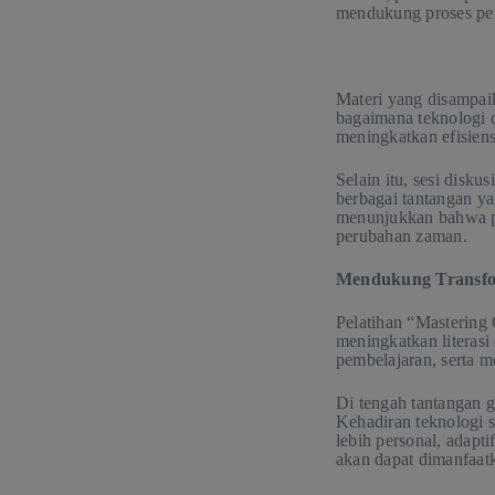
mendukung proses pemb
Materi yang disampaika
bagaimana teknologi 
meningkatkan efisiens
Selain itu, sesi disk
berbagai tantangan ya
menunjukkan bahwa pa
perubahan zaman.
Mendukung Transfor
Pelatihan “Mastering 
meningkatkan literasi
pembelajaran, serta m
Di tengah tantangan gl
Kehadiran teknologi s
lebih personal, adapt
akan dapat dimanfaatk