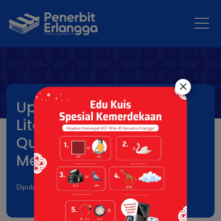
Upaya Membangun
Literasi Baca Huruf Al-
Qur’an di Indonesia;
Metode Baru Tartila
Dipublikasikan pada: 15 Jan 2026