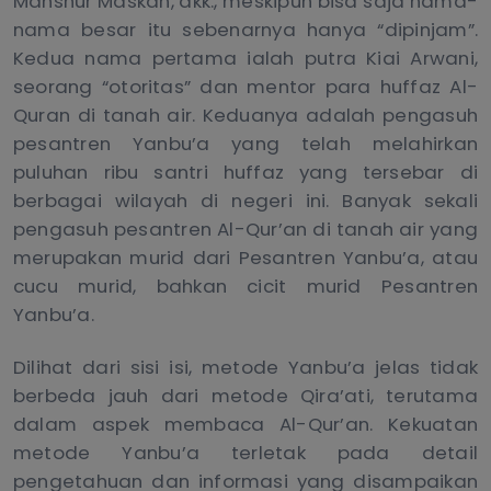
Manshur Maskan, dkk., meskipun bisa saja nama-
nama besar itu sebenarnya hanya “dipinjam”.
Kedua nama pertama ialah putra Kiai Arwani,
seorang “otoritas” dan mentor para huffaz Al-
Quran di tanah air. Keduanya adalah pengasuh
pesantren Yanbu’a yang telah melahirkan
puluhan ribu santri huffaz yang tersebar di
berbagai wilayah di negeri ini. Banyak sekali
pengasuh pesantren Al-Qur’an di tanah air yang
merupakan murid dari Pesantren Yanbu’a, atau
cucu murid, bahkan cicit murid Pesantren
Yanbu’a.
Dilihat dari sisi isi, metode Yanbu’a jelas tidak
berbeda jauh dari metode Qira’ati, terutama
dalam aspek membaca Al-Qur’an. Kekuatan
metode Yanbu’a terletak pada detail
pengetahuan dan informasi yang disampaikan