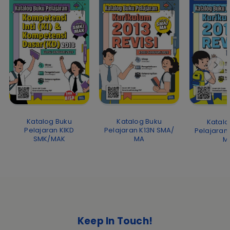
Katalog Buku
Katalog Buku
Katalo
Pelajaran K13N SMA/
Pelajaran KIKD
Pelajaran
MA
SMK/MAK
M
Keep In Touch!