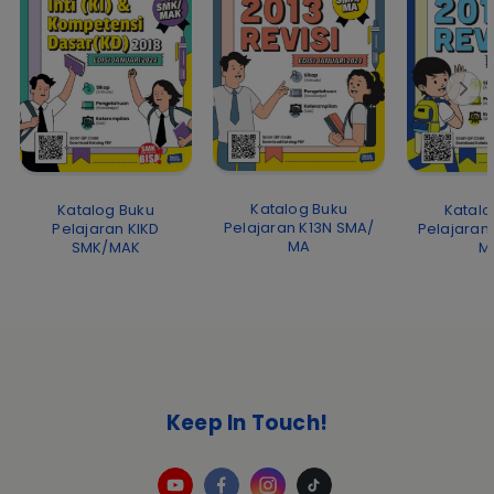
Katalog Buku
Katalog Buku
Katalo
Pelajaran K13N SMA/
Pelajaran KIKD
Pelajaran
MA
SMK/MAK
M
Keep In Touch!