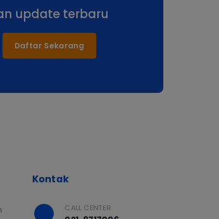
an update terbaru
Daftar Sekarang
Kontak
CALL CENTER
h