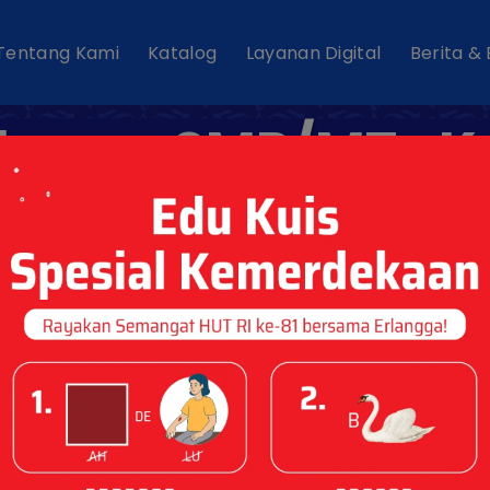
Tentang Kami
Katalog
Layanan Digital
Berita &
karya SMP/MTs K
II Kurikulum Merd
evisi Pembelajar
Mendalam