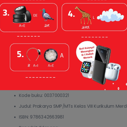
Prakarya SMP/MTs Kelas VIII Kurikulum Merdeka Re
04 May 2026
Spesifikasi
Sinopsis
Spesifikasi
Kode buku: 0037000321
Judul: Prakarya SMP/MTs Kelas VIII Kurikulum Me
ISBN: 9786342663981