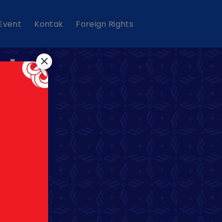
 Event
Kontak
Foreign Rights
elas
eka
an