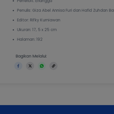
Penerbit: Erlangga
Penulis: Giza Abel Annisa Furi dan Hafid Zuhdan Ba
Editor: Rifky Kurniawan
Ukuran: 17, 5 x 25 cm
Halaman: 192
https://www.erlangga.co.id/index.php/buku-terb
Bagikan Melalui: