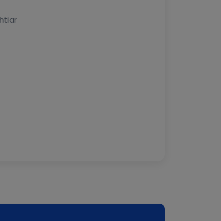
htiar
aru/0037000321