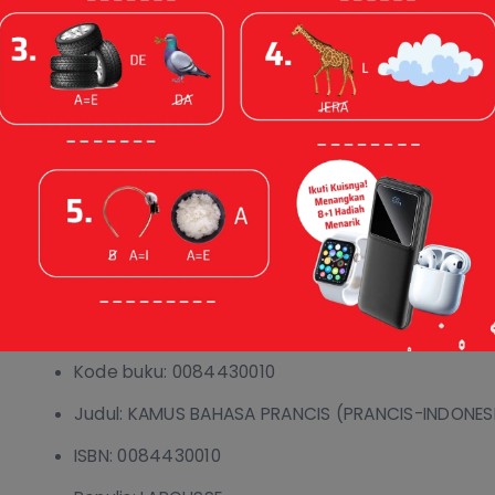
KAMUS BAHASA PRANCIS (PRANCIS-INDONESIA)
12 Jul 2024
Spesifikasi
Spesifikasi
Kode buku: 0084430010
Judul: KAMUS BAHASA PRANCIS (PRANCIS-INDONES
ISBN: 0084430010