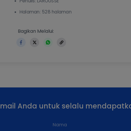
Penulis: LAROUSSE
Halaman: 528 halaman
https://www.erlangga.co.id/index.php/buku-terb
Bagikan Melalui:
email Anda untuk selalu mendapatk