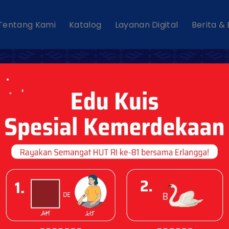
Tentang Kami
Katalog
Layanan Digital
Berita &
MUS BAHASA PRAN
RANCIS-INDONES