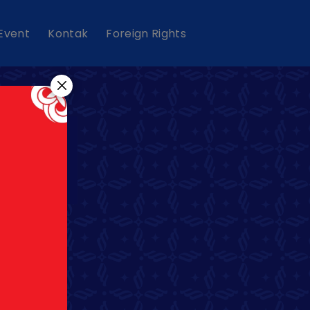
 Event
Kontak
Foreign Rights
CIS
IA)