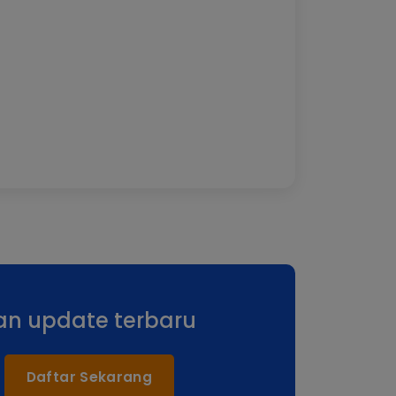
aru/0084430010
an update terbaru
Daftar Sekarang