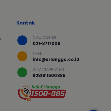
Kontak
CALL CENTER
h
021-8717006
EMAIL
info@erlangga.co.id
WHATSAPP CHAT
6281911500885