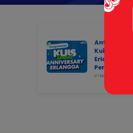
Antusiasme
Kuis Spesia
Erlangga, Be
Pemenangn
07 May 2026 |
Artike