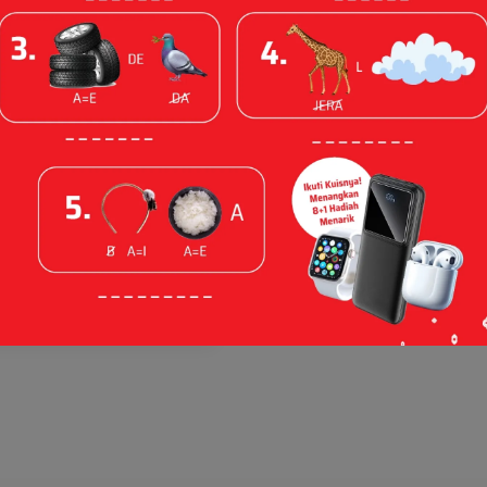
 Peserta Warnai
l Anniversary
rikut Daftar
ya
l