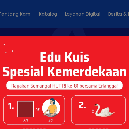
Tentang Kami
Katalog
Layanan Digital
Berita &
s Tags : "Anniver
74"