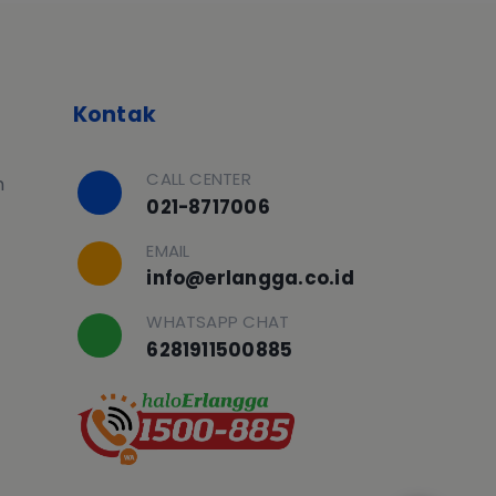
Kontak
CALL CENTER
h
021-8717006
EMAIL
info@erlangga.co.id
WHATSAPP CHAT
6281911500885