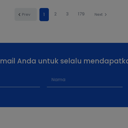
2
3
179
1
Prev
Next
email Anda untuk selalu mendapatk