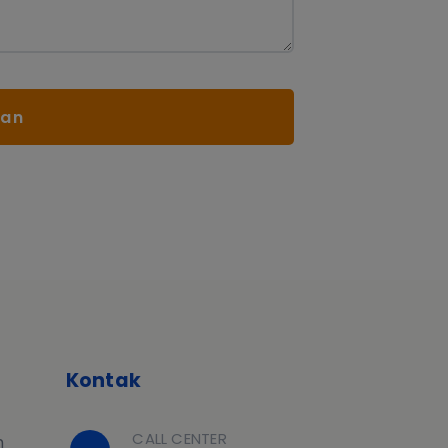
san
Kontak
CALL CENTER
h