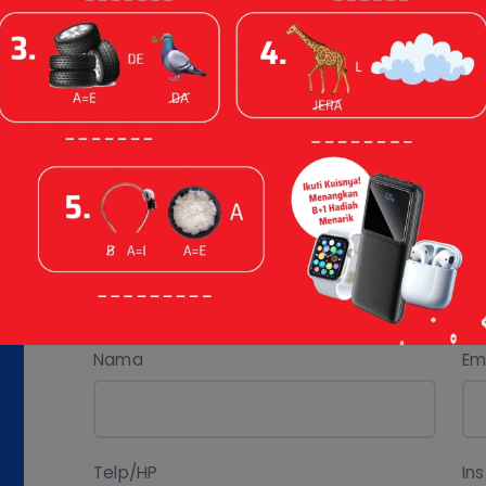
Silakan Tuliskan
Pilih Topik
Identitas
Nama
Em
Telp/HP
In