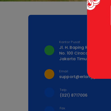
Kantor Pusat
Jl. H. Baping Raya
No. 100 Ciracas
Jakarta Timur 13740
Email
support@erlangga.co.id
Telp.
(021) 8717006
Fax.