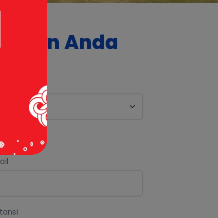
 Pesan Anda
ail
stansi