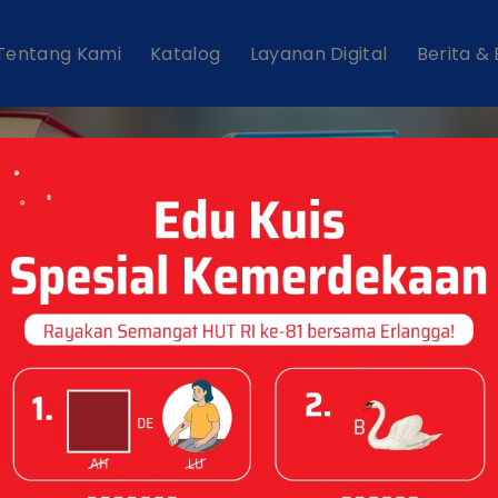
Tentang Kami
Katalog
Layanan Digital
Berita &
atalog Buku Um