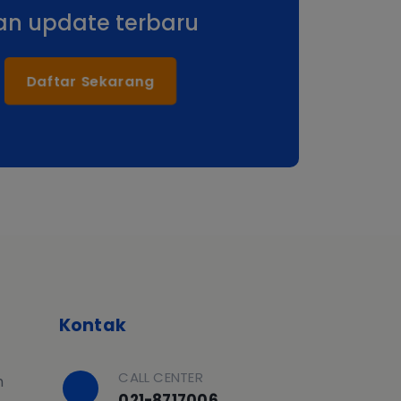
an update terbaru
Daftar Sekarang
Kontak
CALL CENTER
h
021-8717006