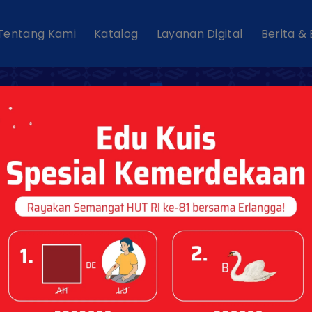
Tentang Kami
Katalog
Layanan Digital
Berita &
Katalog Liter
2026
Dipublikasikan pada : 07 Jan 2026
DOWNLOAD