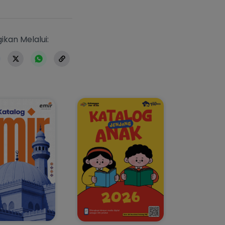
https://www.erlangga.co.id/buku-u
ikan Melalui: