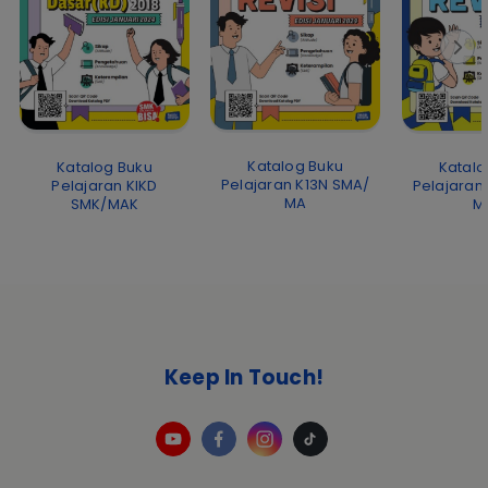
Katalog Buku
Katalog Buku
Katalo
Pelajaran K13N SMA/
Pelajaran KIKD
Pelajaran
MA
SMK/MAK
M
Keep In Touch!