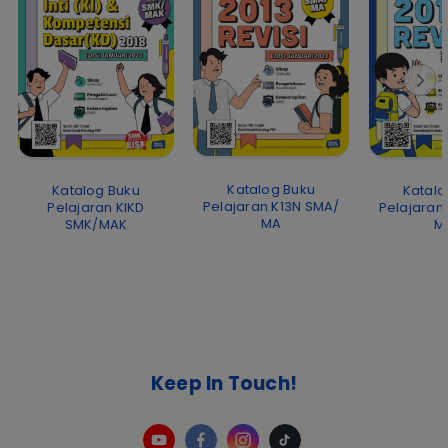
Katalog Buku
Katalog Buku
Katalo
Pelajaran K13N SMA/
Pelajaran KIKD
Pelajaran
MA
SMK/MAK
M
Keep In Touch!