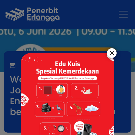
30 May 2026
Webinar: Membangun
Joyful dan Meaningful
English Learning
bersama Beelang di SD