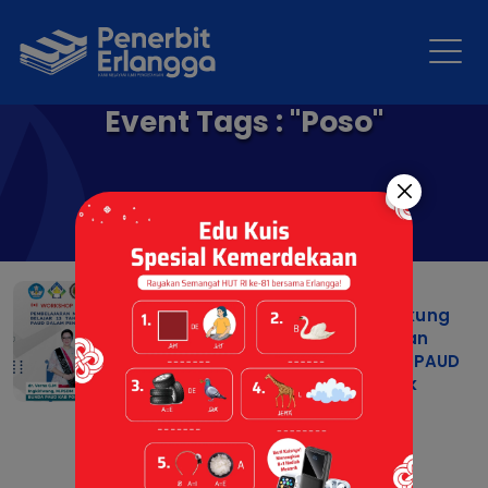
Event Tags : "Poso"
Workshop Pembelajaran
Mendalam untuk Mendukung
Wajib Belajar 13 Tahun dan
Penguatan Peran Bunda PAUD
dalam Pencegahan Anak
Tidak Sekolah (ATS)
02 Jun 2026 |
Berita