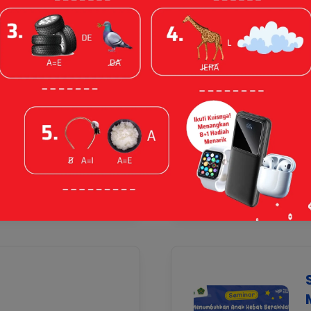
p Learning -
0