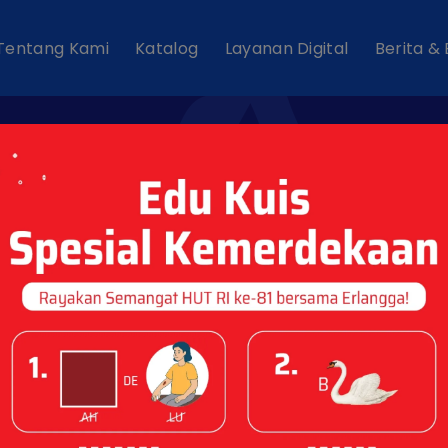
Tentang Kami
Katalog
Layanan Digital
Berita &
ent Tags : "Semin