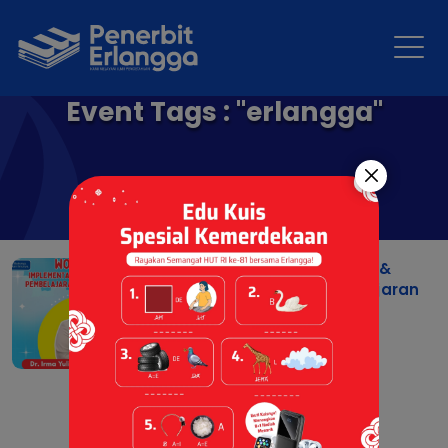
Event Tags : "erlangga"
Workshop Implementasi &
Langkah Nyata Pembelajaran
Mendalam Di Paud
02 Jun 2026 |
Berita