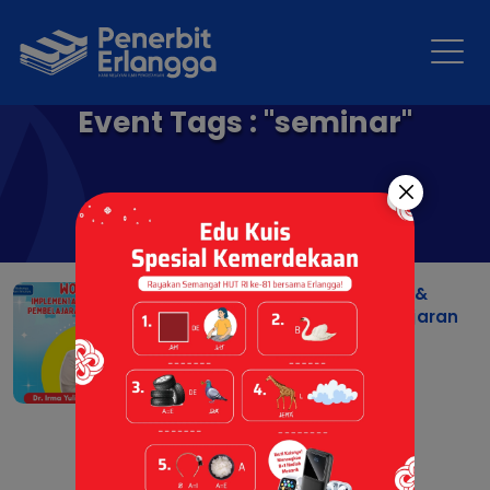
Event Tags : "seminar"
Workshop Implementasi &
Langkah Nyata Pembelajaran
Mendalam Di Paud
02 Jun 2026 |
Berita