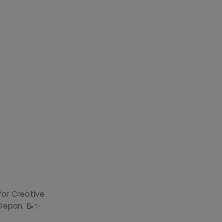
for Creative
 Depan. 📝✨