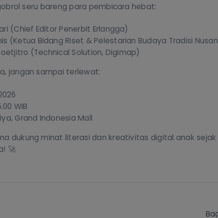
 ngobrol seru bareng para pembicara hebat:
ri (Chief Editor Penerbit Erlangga)
is (Ketua Bidang Riset & Pelestarian Budaya Tradisi Nusa
Soetjitro (Technical Solution, Digimap)
a, jangan sampai terlewat:
 2026
5.00 WIB
iya, Grand Indonesia Mall
a dukung minat literasi dan kreativitas digital anak sejak
a! 🚀
Bag