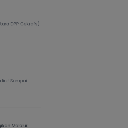
ntara DPP Gekrafs)
 dini! Sampai
https://www.erlangga.co.id/berita-e
ikan Melalui: