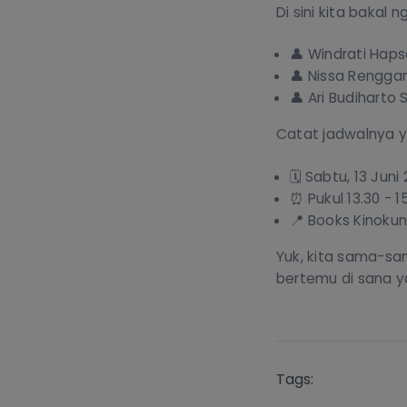
Di sini kita bakal
👤 Windrati Hapsa
👤 Nissa Renggan
👤 Ari Budiharto 
Catat jadwalnya y
🗓️ Sabtu, 13 Juni
⏰ Pukul 13.30 - 1
📍 Books Kinokun
Yuk, kita sama-sam
bertemu di sana y
Tags: