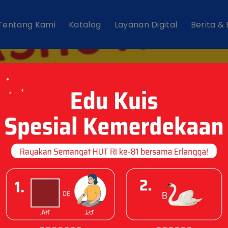
Tentang Kami
Katalog
Layanan Digital
Berita &
 Young Creators f