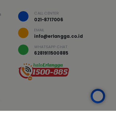
CALL CENTER
h
021-8717006
EMAIL
info@erlangga.co.id
WHATSAPP CHAT
6281911500885
n