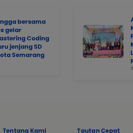
langga bersama
s gelar
astering Coding
uru jenjang SD
Kota Semarang
2
Tentang Kami
Tautan Cepat