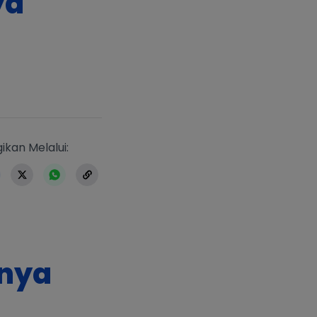
ya
https://www.erlangga.co.id/berita-e
ikan Melalui:
nnya