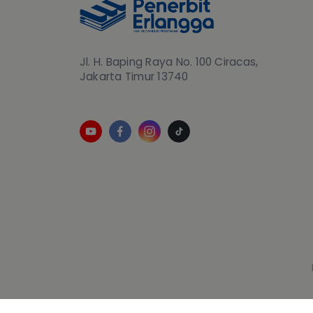
Jl. H. Baping Raya No. 100 Ciracas,
Jakarta Timur 13740