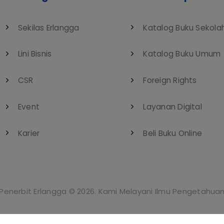
Sekilas Erlangga
Katalog Buku Sekola
Lini Bisnis
Katalog Buku Umum
CSR
Foreign Rights
Event
Layanan Digital
Karier
Beli Buku Online
Penerbit Erlangga © 2026.
Kami Melayani Ilmu Pengetahua