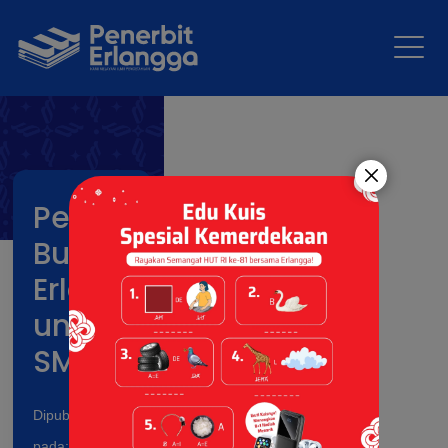
Penulis
Buku
Erlangga
untuk
SMP/SMA/SMK
Dipublikasikan
pada: 30 Jun