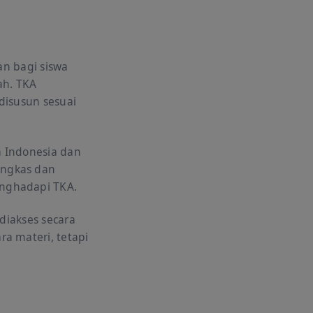
an bagi siswa
ah. TKA
disusun sesuai
a Indonesia dan
ingkas dan
enghadapi TKA.
diakses secara
a materi, tetapi