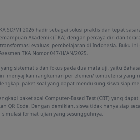
A SD/MI 2026 hadir sebagai solusi praktis dan tepat sasar
emampuan Akademik (TKA) dengan percaya diri dan terar
ansformasi evaluasi pembelajaran di Indonesia. Buku ini 
Asesmen TKA Nomor 047/H/AN/2025.
ang sistematis dan fokus pada dua mata uji, yaitu Bahas
ini menyajikan rangkuman per elemen/kompetensi yang r
lengkapi paket soal yang dapat mendukung siswa siap m
engkapi paket soal Computer-Based Test (CBT) yang dapat 
n QR Code. Dengan demikian, siswa tidak hanya siap secar
m simulasi format ujian yang sesungguhnya.