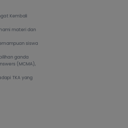
ngat Kembali
hami materi dan
 kemampuan siswa
pilihan ganda
 answers (MCMA),
adapi TKA yang