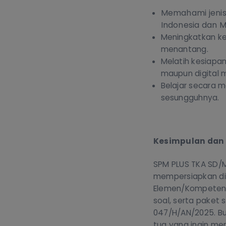
Memahami jenis
Indonesia dan 
Meningkatkan kem
menantang.
Melatih kesiapan
maupun digital m
Belajar secara m
sesungguhnya.
Kesimpulan dan
SPM PLUS TKA SD/M
mempersiapkan di
Elemen/Kompetensi
soal, serta paket
047/H/AN/2025. Bu
tua yang ingin me