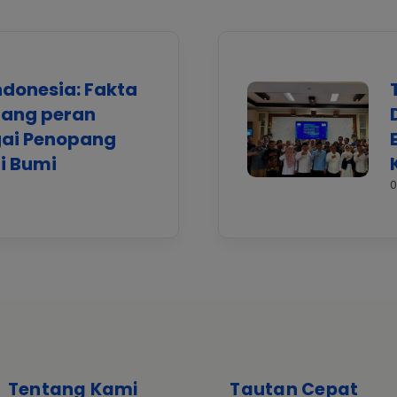
ndonesia: Fakta
tang peran
gai Penopang
i Bumi
0
Tentang Kami
Tautan Cepat