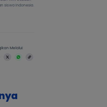
an siswa Indonesia.
https://www.erlangga.co.id/berita-
ikan Melalui:
nnya