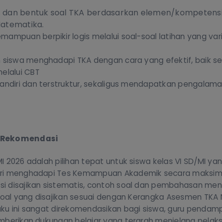
 dan bentuk soal TKA berdasarkan elemen/kompetensi
Matematika.
ampuan berpikir logis melalui soal-soal latihan yang vari
 siswa menghadapi TKA dengan cara yang efektif, baik sec
elalui CBT
andiri dan terstruktur, sekaligus mendapatkan pengalaman
 Rekomendasi
I 2026 adalah pilihan tepat untuk siswa kelas VI SD/MI y
ri menghadapi Tes Kemampuan Akademik secara maksim
 disajikan sistematis, contoh soal dan pembahasan men
 soal yang disajikan sesuai dengan Kerangka Asesmen TKA
ku ini sangat direkomendasikan bagi siswa, guru pendamp
mberikan dukungan belajar yang terarah menjelang pelak