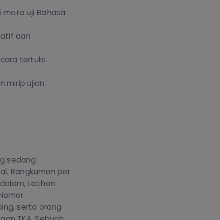
 mata uji Bahasa
atif dan
ara tertulis
 mirip ujian
ang sedang
al. Rangkuman per
dalam, Latihan
 Nomor
ing, serta orang
saan TKA. Sebuah