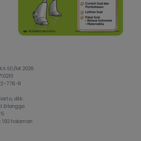
TKA SD/MI 2026
710210
22-778-8
iarto, dkk.
it Erlangga
25
 192 halaman