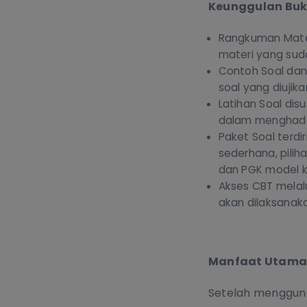
Keunggulan Bu
Rangkuman Mater
materi yang suda
Contoh Soal da
soal yang diujik
Latihan Soal di
dalam menghada
Paket Soal terdi
sederhana, pili
dan PGK model k
Akses CBT melal
akan dilaksanak
Manfaat Utama
Setelah mengguna