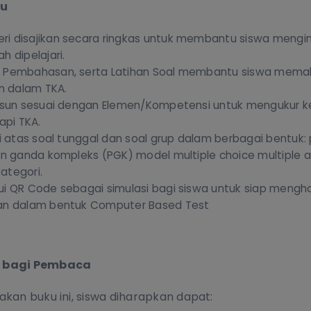
ku
i disajikan secara ringkas untuk membantu siswa mengi
h dipelajari.
n Pembahasan, serta Latihan Soal membantu siswa mema
an dalam TKA.
susun sesuai dengan Elemen/Kompetensi untuk mengukur
pi TKA.
ri atas soal tunggal dan soal grup dalam berbagai bentuk: 
han ganda kompleks (PGK) model multiple choice multiple
ategori.
ui QR Code sebagai simulasi bagi siswa untuk siap mengh
an dalam bentuk Computer Based Test
 bagi Pembaca
kan buku ini, siswa diharapkan dapat: