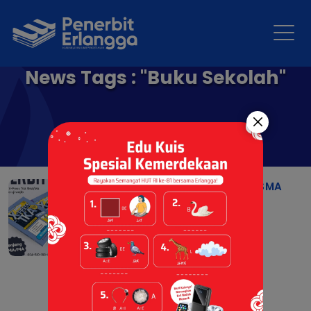
News Tags : "Buku Sekolah"
ERLANGGA X-PRESS TKA SMA
MATA UJI WAJIB
02 Sep 2025 |
Resensi Buku