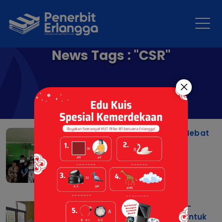
News Tags : "CSR"
Pelatihan Coding: Anak Hebat
Melek Coding
14 Apr 2026 |
Berita CSR
CSR Solidaritas Erlangga-
Pengadaan Pojok Baca untuk