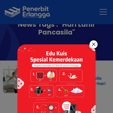
News Tags : "Hari Lahir
Pancasila"
Bukan Sekadar Hafalan,
Begini Cara Keren
Menerapkan Nilai Pancasila
dalam Kehidupan Sehari-hari
01 Jun 2026 |
Artikel