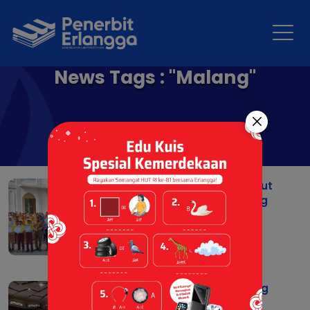
News Tags : "Malang"
Penyerahan Hadiah Tryout
TKA Akbar di Kota Malang
05 Dec 2025 |
Berita
Universitas Negeri Malang
dan Penerbit Erlangga