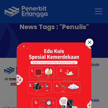
News Tags : "Penulis"
Prosedur Pengiriman Naskah
Penerbit Erlangga
10 Jan 2025 |
Naskah
UNDANGAN MENULIS BERSAMA
EMIR (Cakrawala Islam)