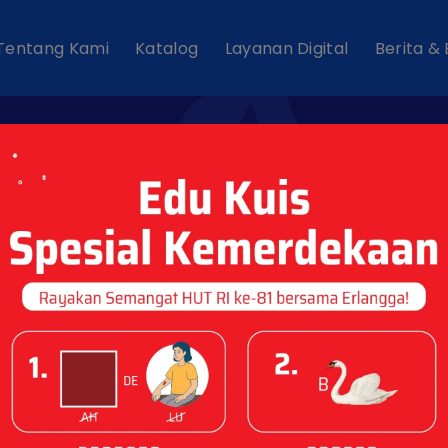
Tentang Kami
Katalog
Layanan Digital
Berita &
ws Tags : "Teka T
Silang"