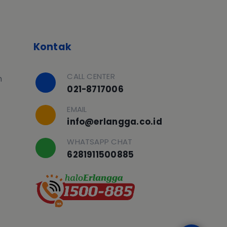
Kontak
CALL CENTER
h
021-8717006
EMAIL
info@erlangga.co.id
WHATSAPP CHAT
6281911500885