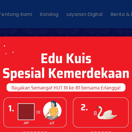
Tentang Kami
Katalog
Layanan Digital
Berita &
Katalog Lulus 
2026
Dipublikasikan pada : 02 Mar 2026
DOWNLOAD