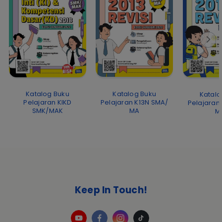
Katalog Buku
Katalog Buku
Katalo
Pelajaran K13N SMA/
Pelajaran KIKD
Pelajaran
MA
SMK/MAK
M
Keep In Touch!