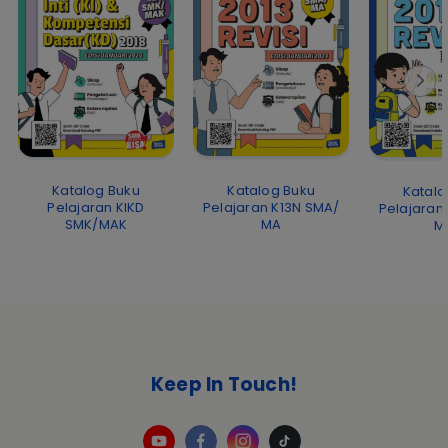
Katalog Buku
Katalog Buku
Katalo
Pelajaran K13N SMA/
Pelajaran KIKD
Pelajaran
MA
SMK/MAK
M
Keep In Touch!