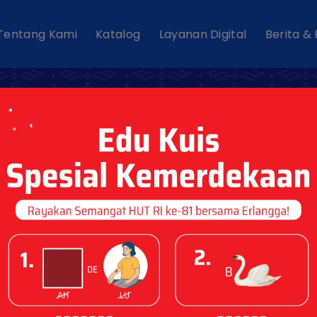
Tentang Kami
Katalog
Layanan Digital
Berita &
Katalog SMP K
Mei 2026
Dipublikasikan pada : 02 Jun 2026
DOWNLOAD