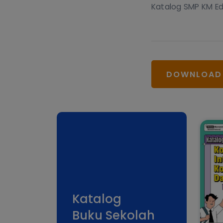
Katalog SMP KM Edi
DOWNLOAD
Katalog
Buku Sekolah