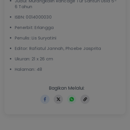
Judul: Murangkalih Rancage Tur Santun Usia 5-
6 Tahun
ISBN: 0014000030
Penerbit: Erlangga
Penulis: Lis Suryatini
Editor: Rafiatul Jannah, Phoebe Jasprita
Ukuran: 21 x 26 cm
Halaman: 48
https://www.erlangga.co.i
Bagikan Melalui: