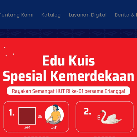
Tentang Kami
Katalog
Layanan Digital
Berita &
rlangga X-Press T
Geografi SMA/M