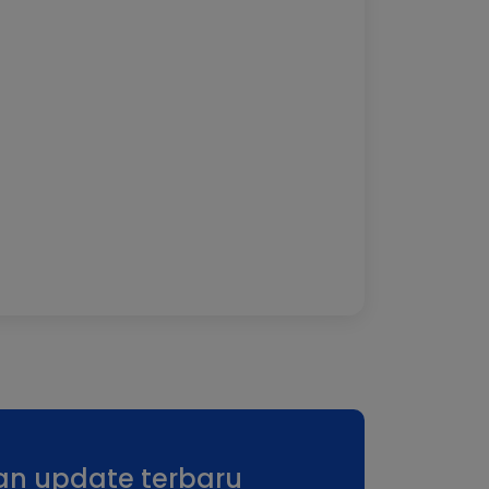
0120
an update terbaru