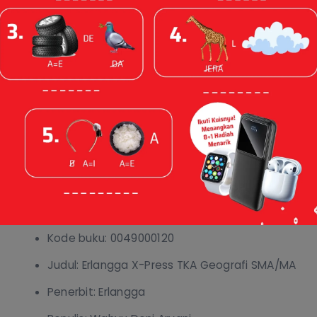
Erlangga X-Press TKA Geografi SMA/MA
18 Aug 2025
Spesifikasi
Sinopsis
Spesifikasi
Kode buku: 0049000120
Judul: Erlangga X-Press TKA Geografi SMA/MA
Penerbit: Erlangga