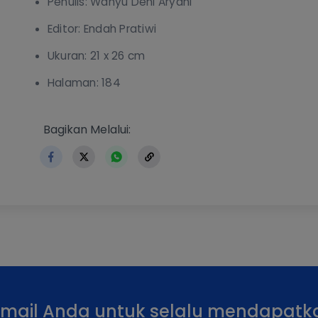
Penulis: Wahyu Deni Aryani
Editor: Endah Pratiwi
Ukuran: 21 x 26 cm
Halaman: 184
https://www.erlangga.co.id/buku-terbaru/004900
Bagikan Melalui:
email Anda untuk selalu mendapatk