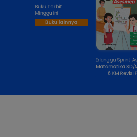
Buku Terbit
Minggu ini
Buku lainnya
Erlangga Sprint 
Matematika SD/M
6 KM Revisi 