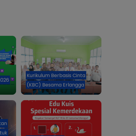
Kurikulum Berbasis Cinta
2026
(KBC) Besama Erlangga
kan
tuk