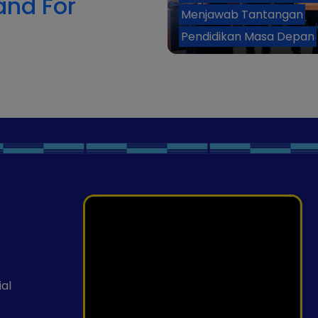
and For
Menjawab Tantangan
Pendidikan Masa Depan
ial