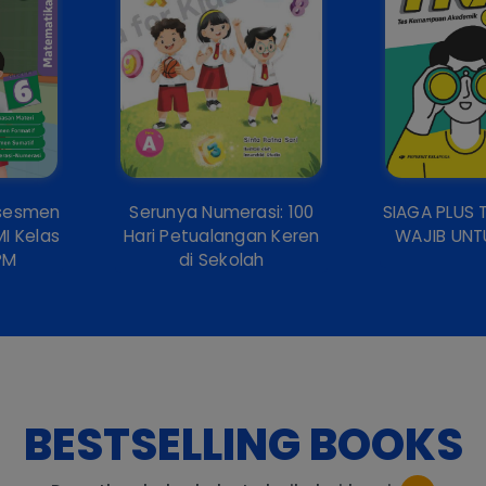
Asesmen
Serunya Numerasi: 100
SIAGA PLUS 
I Kelas
Hari Petualangan Keren
WAJIB UN
PM
di Sekolah
BESTSELLING BOOKS