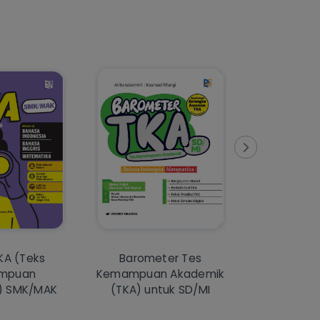
KA (Teks
Barometer Tes
Next Ge
mpuan
Kemampuan Akademik
Mathema
) SMK/MAK
(TKA) untuk SD/MI
Primary Sc