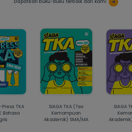
Dapatkan buku-buku terbaik dari kami
X-Press TKA
SIAGA TKA (Tes
SIAGA T
K Bahasa
Kemampuan
Kema
gris
Akademik) SMA/MA
Akademik